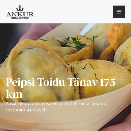
Peipsi Toidu Tänav 175
km
Ankur Restoran on osalenud mitmel aastal pop-up
restoranina üritusel.